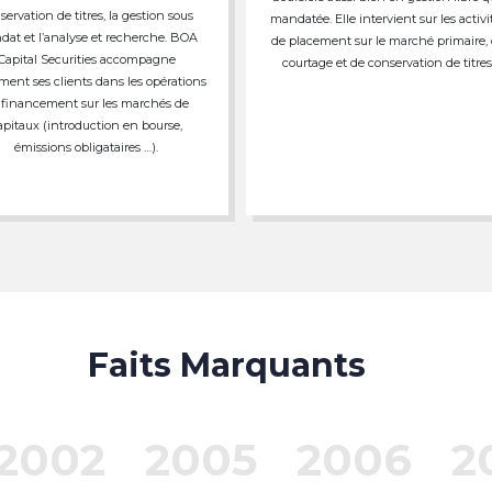
servation de titres, la gestion sous
mandatée. Elle intervient sur les activi
at et l’analyse et recherche. BOA
de placement sur le marché primaire,
Capital Securities accompagne
courtage et de conservation de titres
ment ses clients dans les opérations
 financement sur les marchés de
apitaux (introduction en bourse,
émissions obligataires …).
Faits Marquants
2002
2005
2006
2