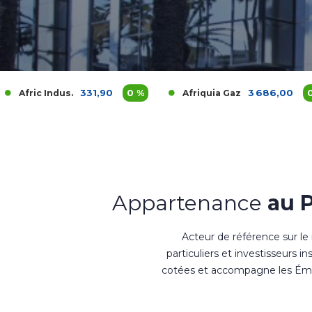
331,90
0 %
3 686,00
0 %
s.
Afriquia Gaz
Ag
Appartenance
au 
Acteur de référence sur le
particuliers et investisseurs i
cotées et accompagne les Émet