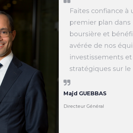
Faites confiance à 
premier plan dans 
boursière et bénéfi
avérée de nos équi
investissements et
stratégiques sur l
Majd GUEBBAS
Directeur Général