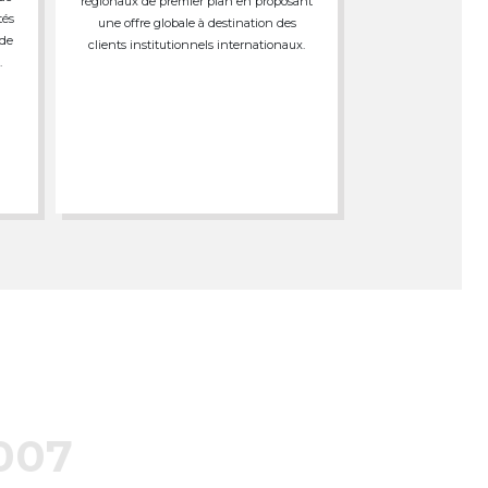
régionaux de premier plan en proposant
tés
une offre globale à destination des
 de
clients institutionnels internationaux.
.
007