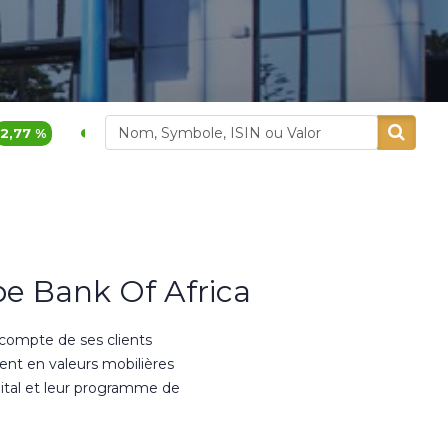
396,00
4,21 %
1 740,00
Alliances
Aluminium Maroc
e Bank Of Africa
 compte de ses clients
ment en valeurs mobilières
ital et leur programme de