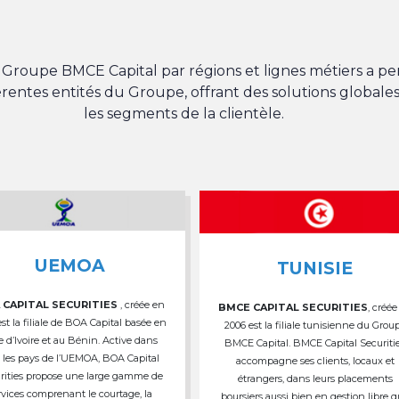
du Groupe BMCE Capital par régions et lignes métiers a 
férentes entités du Groupe, offrant des solutions globales
les segments de la clientèle.
UEMOA
TUNISIE
 CAPITAL SECURITIES
, créée en
BMCE CAPITAL SECURITIES
, créée
est la filiale de BOA Capital basée en
2006 est la filiale tunisienne du Grou
e d’Ivoire et au Bénin. Active dans
BMCE Capital. BMCE Capital Securiti
 les pays de l’UEMOA, BOA Capital
accompagne ses clients, locaux et
rities propose une large gamme de
étrangers, dans leurs placements
rvices comprenant le courtage, la
boursiers aussi bien en gestion libre 