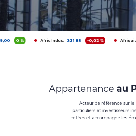
331,85
-0,02 %
3 680,
Afric Indus.
Afriquia Gaz
Appartenance
au 
Acteur de référence sur le
particuliers et investisseurs i
cotées et accompagne les Émet