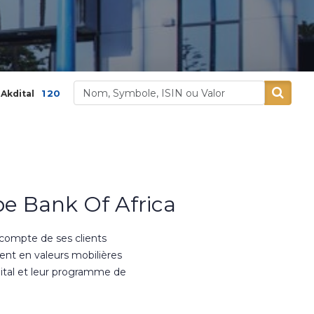
,00
3,9 %
400,00
5,26 %
Alliances
Aluminiu
e Bank Of Africa
 compte de ses clients
ment en valeurs mobilières
ital et leur programme de