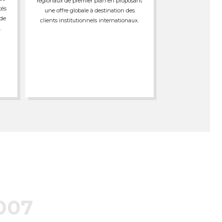
régionaux de premier plan en proposant
tés
une offre globale à destination des
 de
clients institutionnels internationaux.
.
007