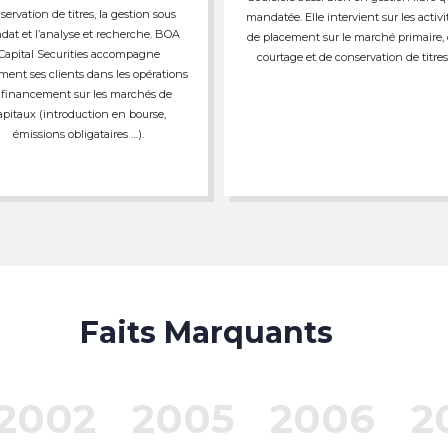
servation de titres, la gestion sous
mandatée. Elle intervient sur les activi
at et l’analyse et recherche. BOA
de placement sur le marché primaire,
Capital Securities accompagne
courtage et de conservation de titres
ment ses clients dans les opérations
 financement sur les marchés de
apitaux (introduction en bourse,
émissions obligataires …).
Faits Marquants
2002
2005
2006
2