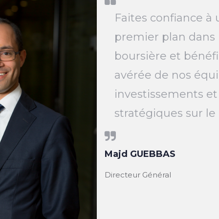
Faites confiance à 
premier plan dans 
boursière et bénéfi
avérée de nos équi
investissements et
stratégiques sur l
Majd GUEBBAS
Directeur Général