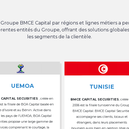
du Groupe BMCE Capital par régions et lignes métiers a 
férentes entités du Groupe, offrant des solutions globales
les segments de la clientèle.
UEMOA
TUNISIE
 CAPITAL SECURITIES
, créée en
BMCE CAPITAL SECURITIES
, créée
est la filiale de BOA Capital basée en
2006 est la filiale tunisienne du Grou
e d’Ivoire et au Bénin. Active dans
BMCE Capital. BMCE Capital Securiti
 les pays de l’UEMOA, BOA Capital
accompagne ses clients, locaux et
rities propose une large gamme de
étrangers, dans leurs placements
rvices comprenant le courtage, la
boursiers aussi bien en gestion libre 