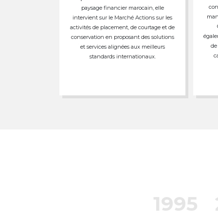
con
paysage financier marocain, elle
mand
intervient sur le Marché Actions sur les
activités de placement, de courtage et de
égale
conservation en proposant des solutions
de
et services alignées aux meilleurs
c
standards internationaux.
1995