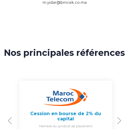
m.yidar@bmcek.co.ma
Nos principales références
Cession en bourse de 2% du
capital
Previous
N
Membre du syndicat de placement