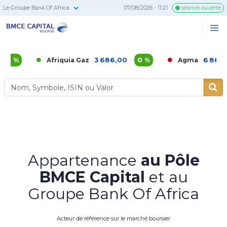
Le Groupe Bank Of Africa
07/08/2026 - 11:21
séance ouverte
BMCE
Me
Recherc
Capital
Bourse
3 686,00
0 %
6 860,00
-1,
Afriquia Gaz
Agma
Appartenance
au Pôle
BMCE Capital
et au
Groupe Bank Of Africa
Acteur de référence sur le marché boursier