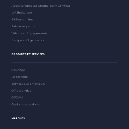
Appartenance au Groupe Bank Of Africa
LM Brokerage
BKB en chiffres
Faits marquants
Valeurs et Engagements
Equipe et Organisation
PRODUITS ET SERVICES
Courtage
Dépositaire
Services aux émetteurs
Offre bundled
OPCVM
Options sur actions
MARCHÉS