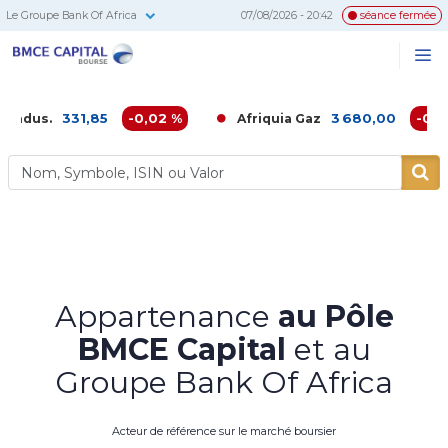
Le Groupe Bank Of Africa
07/08/2026 - 20:42
séance fermée
BMCE
Me
Recherc
Capital
Bourse
331,85
-0,02 %
3 680,00
-0,16 %
Afriquia Gaz
Appartenance
au Pôle
BMCE Capital
et au
Groupe Bank Of Africa
Acteur de référence sur le marché boursier