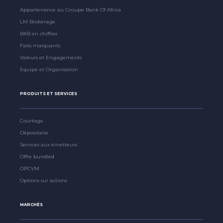
Appartenance au Groupe Bank Of Africa
LM Brokerage
BKB en chiffres
Faits marquants
Valeurs et Engagements
Equipe et Organisation
PRODUITS ET SERVICES
Courtage
Dépositaire
Services aux émetteurs
Offre bundled
OPCVM
Options sur actions
MARCHÉS