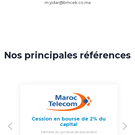
m.yidar@bmcek.co.ma
Nos principales références
Cession en bourse de 2% du
capital
Previous
N
Membre du syndicat de placement