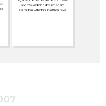
régionaux de premier plan en proposant
tés
une offre globale à destination des
 de
clients institutionnels internationaux.
.
007