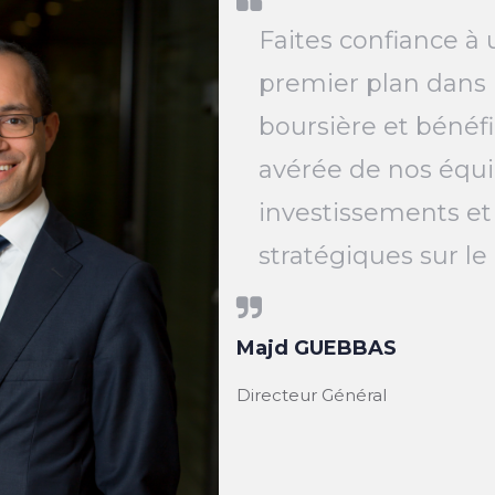
Faites confiance à 
premier plan dans 
boursière et bénéfi
avérée de nos équi
investissements et
stratégiques sur l
Majd GUEBBAS
Directeur Général