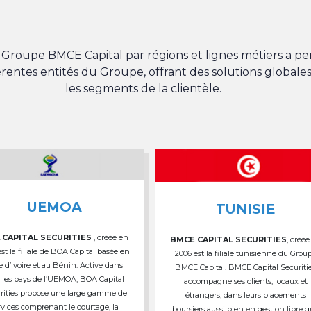
du Groupe BMCE Capital par régions et lignes métiers a 
férentes entités du Groupe, offrant des solutions globales
les segments de la clientèle.
UEMOA
TUNISIE
 CAPITAL SECURITIES
, créée en
BMCE CAPITAL SECURITIES
, créée
est la filiale de BOA Capital basée en
2006 est la filiale tunisienne du Grou
e d’Ivoire et au Bénin. Active dans
BMCE Capital. BMCE Capital Securiti
 les pays de l’UEMOA, BOA Capital
accompagne ses clients, locaux et
rities propose une large gamme de
étrangers, dans leurs placements
rvices comprenant le courtage, la
boursiers aussi bien en gestion libre 