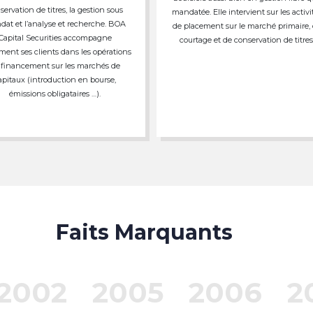
servation de titres, la gestion sous
mandatée. Elle intervient sur les activi
at et l’analyse et recherche. BOA
de placement sur le marché primaire,
Capital Securities accompagne
courtage et de conservation de titres
ment ses clients dans les opérations
 financement sur les marchés de
apitaux (introduction en bourse,
émissions obligataires …).
Faits Marquants
2002
2005
2006
2