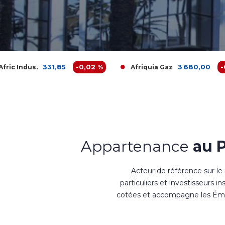
1,85
-0,02 %
3 680,00
-0,16 %
Afriquia Gaz
Appartenance
au 
Acteur de référence sur le
particuliers et investisseurs i
cotées et accompagne les Émet