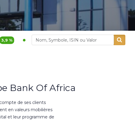
400,00
5,26 %
1 765,00
lliances
Aluminium Maroc
e Bank Of Africa
 compte de ses clients
ment en valeurs mobilières
ital et leur programme de