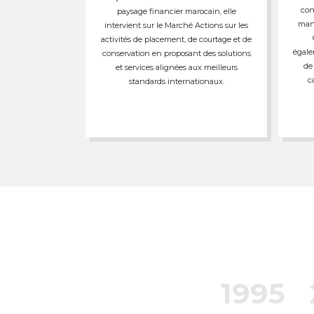
con
paysage financier marocain, elle
mand
intervient sur le Marché Actions sur les
activités de placement, de courtage et de
égale
conservation en proposant des solutions
de
et services alignées aux meilleurs
c
standards internationaux.
1995