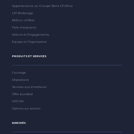
Appartenance au Groupe Bank Of Africa
LM Brokerage
BKB en chiffres
Faits marquants
Valeurs et Engagements
Equipe et Organisation
PRODUITS ET SERVICES
Courtage
Dépositaire
Services aux émetteurs
Offre bundled
OPCVM
Options sur actions
MARCHÉS