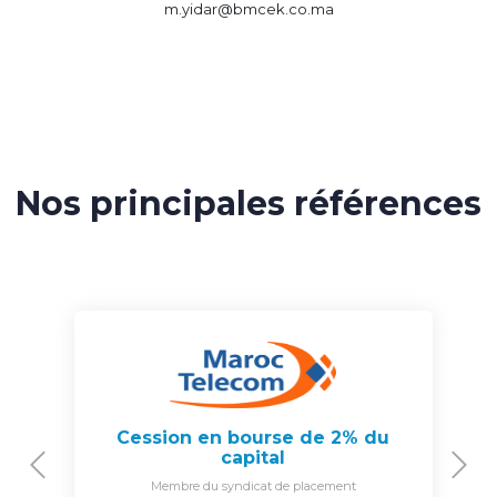
m.yidar@bmcek.co.ma
Nos principales références
Cession en bourse de 2% du
capital
Previous
N
Membre du syndicat de placement