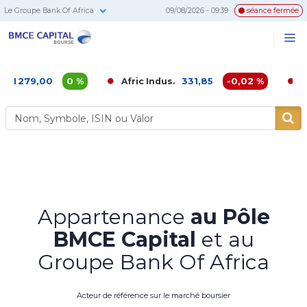
Le Groupe Bank Of Africa
09/08/2026 - 09:39
séance fermée
BMCE
Me
Recherc
Capital
Bourse
00
0 %
331,85
-0,02 %
Afric Indus.
Afriquia G
Appartenance
au Pôle
BMCE Capital
et au
Groupe Bank Of Africa
Acteur de référence sur le marché boursier