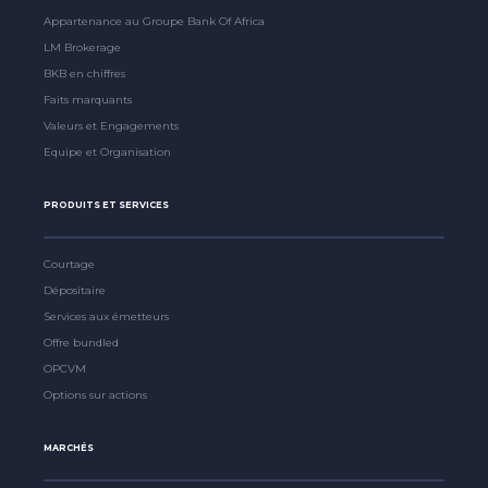
Appartenance au Groupe Bank Of Africa
LM Brokerage
BKB en chiffres
Faits marquants
Valeurs et Engagements
Equipe et Organisation
PRODUITS ET SERVICES
Courtage
Dépositaire
Services aux émetteurs
Offre bundled
OPCVM
Options sur actions
MARCHÉS