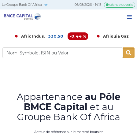
Le Groupe Bank Of Africa
06/08/2026 - 14:13
séance ouverte
BMCE
Me
Recherc
Capital
Bourse
330,50
-0,44 %
3 699,0
Afric Indus.
Afriquia Gaz
Appartenance
au Pôle
BMCE Capital
et au
Groupe Bank Of Africa
Acteur de référence sur le marché boursier