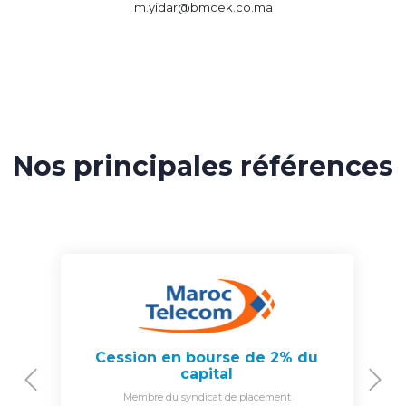
m.yidar@bmcek.co.ma
Nos principales références
Cession en bourse de 2% du
capital
Previous
N
Membre du syndicat de placement