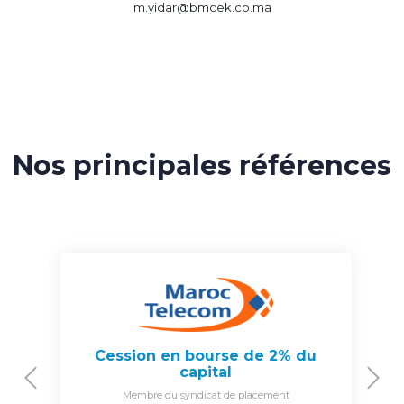
m.yidar@bmcek.co.ma
Nos principales références
Cession en bourse de 2% du
capital
Previous
N
Membre du syndicat de placement