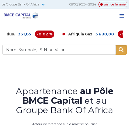
Le Groupe Bank Of Africa
08/08/2026 - 20:24
séance fermée
BMCE
Me
Recherc
Capital
Bourse
331,85
-0,02 %
3 680,00
-0,16 %
Afriquia Gaz
Appartenance
au Pôle
BMCE Capital
et au
Groupe Bank Of Africa
Acteur de référence sur le marché boursier