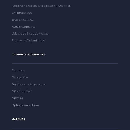
Appartenance au Groupe Bank Of Africa
LM Brokerage
BKB en chiffres
Faits marquants
Valeurs et Engagements
Equipe et Organisation
PRODUITS ET SERVICES
Courtage
Dépositaire
Services aux émetteurs
Offre bundled
OPCVM
Options sur actions
MARCHÉS