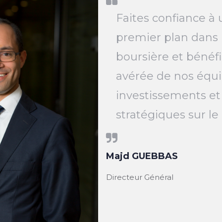
Faites confiance à 
premier plan dans 
boursière et bénéfi
avérée de nos équi
investissements et
stratégiques sur l
Majd GUEBBAS
Directeur Général