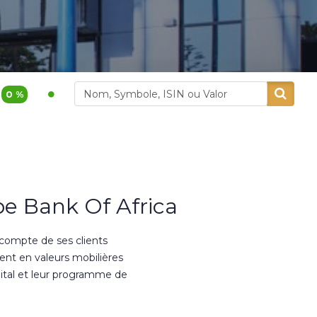
1 200,00
3,9 %
400,00
5,26 %
kdital
Alliances
e Bank Of Africa
 compte de ses clients
ment en valeurs mobilières
ital et leur programme de