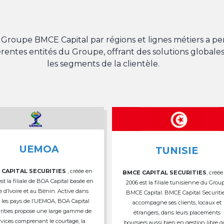
du Groupe BMCE Capital par régions et lignes métiers a 
férentes entités du Groupe, offrant des solutions globales
les segments de la clientèle.
UEMOA
TUNISIE
 CAPITAL SECURITIES
, créée en
BMCE CAPITAL SECURITIES
, créée
est la filiale de BOA Capital basée en
2006 est la filiale tunisienne du Grou
e d’Ivoire et au Bénin. Active dans
BMCE Capital. BMCE Capital Securiti
 les pays de l’UEMOA, BOA Capital
accompagne ses clients, locaux et
rities propose une large gamme de
étrangers, dans leurs placements
rvices comprenant le courtage, la
boursiers aussi bien en gestion libre 