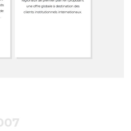
régionaux de premier plan en proposant
tés
une offre globale à destination des
 de
clients institutionnels internationaux.
.
007