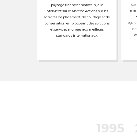
con
paysage financier marocain, elle
mand
intervient sur le Marché Actions sur les
activités de placement, de courtage et de
égale
conservation en proposant des solutions
de
et services alignées aux meilleurs
c
standards internationaux.
1995