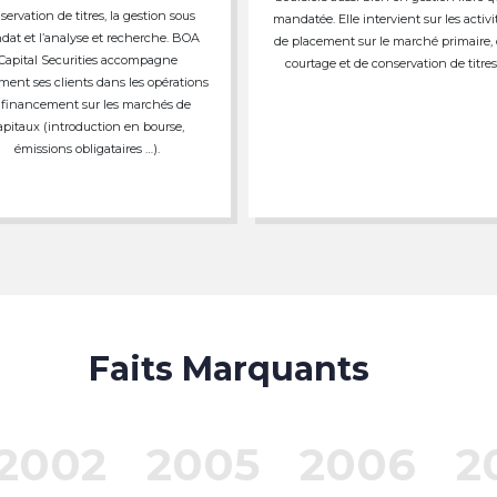
servation de titres, la gestion sous
mandatée. Elle intervient sur les activi
at et l’analyse et recherche. BOA
de placement sur le marché primaire,
Capital Securities accompagne
courtage et de conservation de titres
ment ses clients dans les opérations
 financement sur les marchés de
apitaux (introduction en bourse,
émissions obligataires …).
Faits Marquants
2002
2005
2006
2