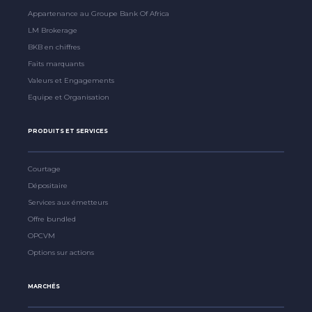
Appartenance au Groupe Bank Of Africa
LM Brokerage
BKB en chiffres
Faits marquants
Valeurs et Engagements
Equipe et Organisation
PRODUITS ET SERVICES
Courtage
Dépositaire
Services aux émetteurs
Offre bundled
OPCVM
Options sur actions
MARCHÉS