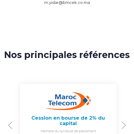
m.yidar@bmcek.co.ma
Nos principales références
Cession en bourse de 2% du
capital
Previous
N
Membre du syndicat de placement