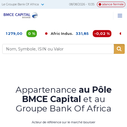
Le Groupe Bank Of Africa
08/08/2026 - 10:35
séance fermée
BMCE
Me
Recherc
Capital
Bourse
,00
0 %
331,85
-0,02 %
Afric Indus.
Afriquia 
Appartenance
au Pôle
BMCE Capital
et au
Groupe Bank Of Africa
Acteur de référence sur le marché boursier