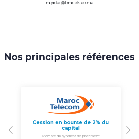
m.yidar@bmcek.co.ma
Nos principales références
Cession en bourse de 2% du
capital
Previous
N
Membre du syndicat de placement