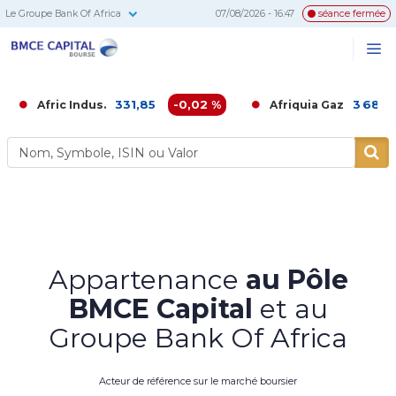
Le Groupe Bank Of Africa
07/08/2026 - 16:47
séance fermée
BMCE
Me
Recherc
Capital
Bourse
331,85
-0,02 %
3 680,00
-0,
ic Indus.
Afriquia Gaz
Appartenance
au Pôle
BMCE Capital
et au
Groupe Bank Of Africa
Acteur de référence sur le marché boursier