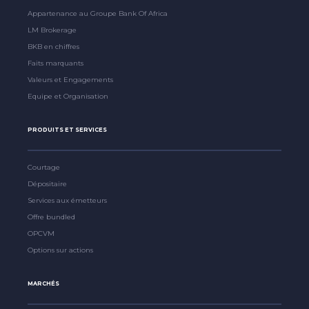
Appartenance au Groupe Bank Of Africa
LM Brokerage
BKB en chiffres
Faits marquants
Valeurs et Engagements
Equipe et Organisation
PRODUITS ET SERVICES
Courtage
Dépositaire
Services aux émetteurs
Offre bundled
OPCVM
Options sur actions
MARCHÉS