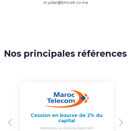
m.yidar@bmcek.co.ma
Nos principales références
Cession en bourse de 2% du
capital
Previous
N
Membre du syndicat de placement