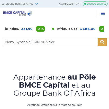
Le Groupe Bank Of Africa
07/08/2026 - 13:41
séance ouverte
BMCE
Me
Recherc
Capital
Bourse
331,90
0 %
3 686,00
0 %
us.
Afriquia Gaz
A
Appartenance
au Pôle
BMCE Capital
et au
Groupe Bank Of Africa
Acteur de référence sur le marché boursier