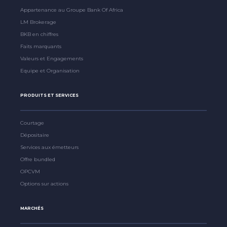
Appartenance au Groupe Bank Of Africa
LM Brokerage
BKB en chiffres
Faits marquants
Valeurs et Engagements
Equipe et Organisation
PRODUITS ET SERVICES
Courtage
Dépositaire
Services aux émetteurs
Offre bundled
OPCVM
Options sur actions
MARCHÉS