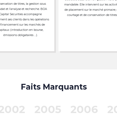
servation de titres, la gestion sous
mandatée. Elle intervient sur les activi
at et l’analyse et recherche. BOA
de placement sur le marché primaire,
Capital Securities accompagne
courtage et de conservation de titres
ment ses clients dans les opérations
 financement sur les marchés de
apitaux (introduction en bourse,
émissions obligataires …).
Faits Marquants
2002
2005
2006
2