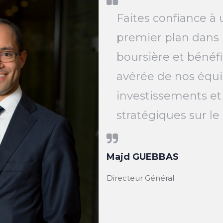
Faites confiance à 
premier plan dans 
boursière et bénéfi
avérée de nos équi
investissements et
stratégiques sur l
Majd GUEBBAS
Directeur Général