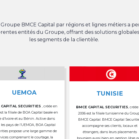
du Groupe BMCE Capital par régions et lignes métiers a 
férentes entités du Groupe, offrant des solutions globales
les segments de la clientèle.
UEMOA
TUNISIE
 CAPITAL SECURITIES
, créée en
BMCE CAPITAL SECURITIES
, créée
est la filiale de BOA Capital basée en
2006 est la filiale tunisienne du Grou
e d’Ivoire et au Bénin. Active dans
BMCE Capital. BMCE Capital Securiti
 les pays de l’UEMOA, BOA Capital
accompagne ses clients, locaux et
rities propose une large gamme de
étrangers, dans leurs placements
rvices comprenant le courtage, la
boursiers aussi bien en gestion libre 