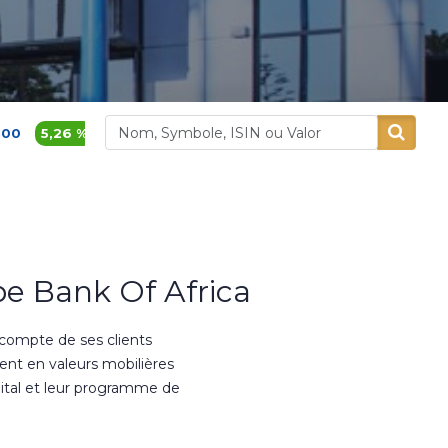
1 765,00
-0,84 %
Aluminium Maroc
Aradei Capit
e Bank Of Africa
 compte de ses clients
ment en valeurs mobilières
ital et leur programme de