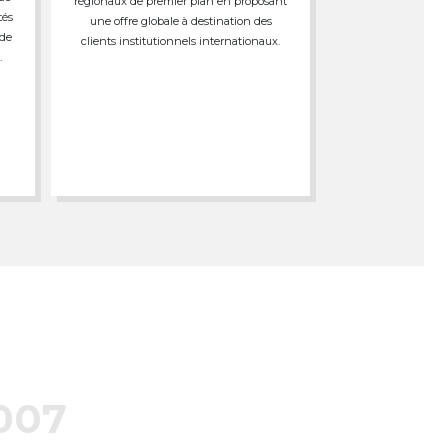
régionaux de premier plan en proposant
tés
une offre globale à destination des
 de
clients institutionnels internationaux.
.
007