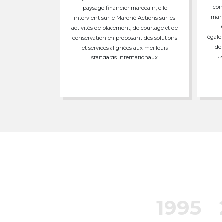
con
paysage financier marocain, elle
mand
intervient sur le Marché Actions sur les
activités de placement, de courtage et de
égale
conservation en proposant des solutions
de
et services alignées aux meilleurs
c
standards internationaux.
1995