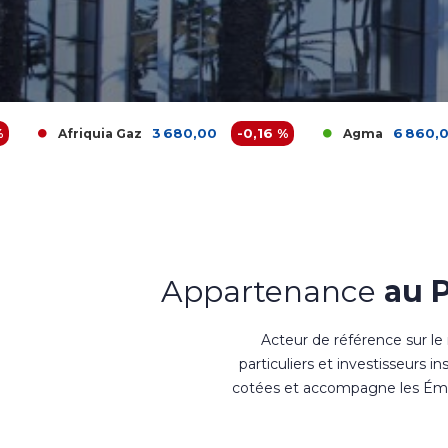
3 680,00
-0,16 %
6 860,00
0 %
uia Gaz
Agma
Appartenance
au 
Acteur de référence sur le
particuliers et investisseurs i
cotées et accompagne les Émet