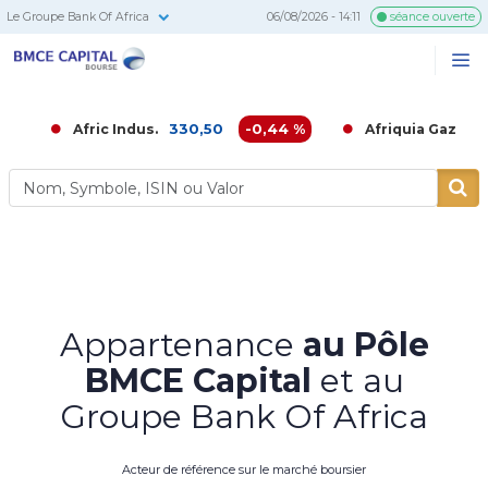
Le Groupe Bank Of Africa
06/08/2026 - 14:11
séance ouverte
BMCE
Me
Recherc
Capital
Bourse
330,50
-0,44 %
3 699,00
Afric Indus.
Afriquia Gaz
Appartenance
au Pôle
BMCE Capital
et au
Groupe Bank Of Africa
Acteur de référence sur le marché boursier