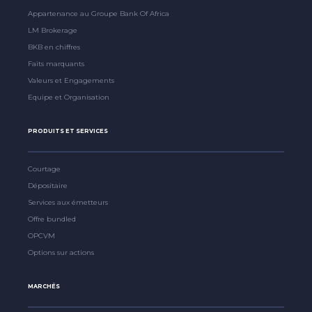
Appartenance au Groupe Bank Of Africa
LM Brokerage
BKB en chiffres
Faits marquants
Valeurs et Engagements
Equipe et Organisation
PRODUITS ET SERVICES
Courtage
Dépositaire
Services aux émetteurs
Offre bundled
OPCVM
Options sur actions
MARCHÉS