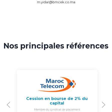
m.yidar@bmcek.co.ma
Nos principales références
Cession en bourse de 2% du
capital
Previous
N
Membre du syndicat de placement