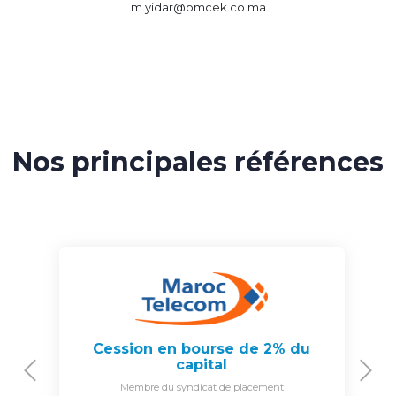
m.yidar@bmcek.co.ma
Nos principales références
Cession en bourse de 2% du
capital
Previous
N
Membre du syndicat de placement