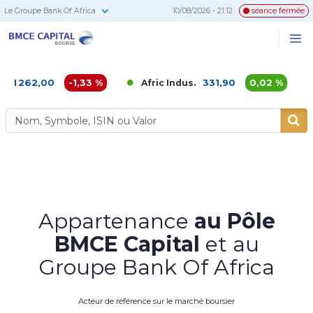
Le Groupe Bank Of Africa
10/08/2026 - 21:12
séance fermée
BMCE
Me
Recherc
Capital
Bourse
262,00
-1,33 %
331,90
0,02 %
Afric Indus.
Afr
Appartenance
au Pôle
BMCE Capital
et au
Groupe Bank Of Africa
Acteur de référence sur le marché boursier