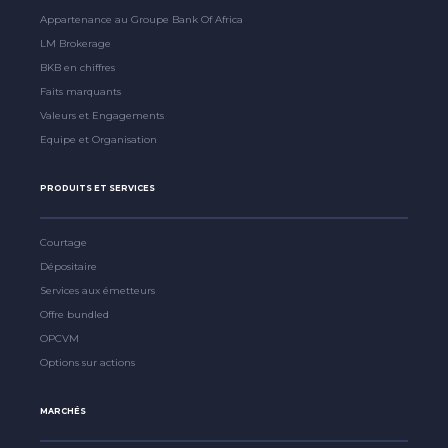
Appartenance au Groupe Bank Of Africa
LM Brokerage
BKB en chiffres
Faits marquants
Valeurs et Engagements
Equipe et Organisation
PRODUITS ET SERVICES
Courtage
Dépositaire
Services aux émetteurs
Offre bundled
OPCVM
Options sur actions
MARCHÉS