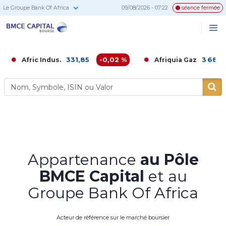
Le Groupe Bank Of Africa
09/08/2026 - 07:22
séance fermée
BMCE
Me
Recherc
Capital
Bourse
331,85
-0,02 %
3 680,00
-0,
ric Indus.
Afriquia Gaz
Appartenance
au Pôle
BMCE Capital
et au
Groupe Bank Of Africa
Acteur de référence sur le marché boursier