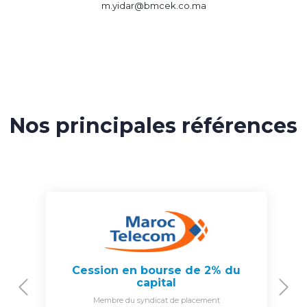
m.yidar@bmcek.co.ma
Nos principales références
Cession en bourse de 2% du
capital
Previous
N
Membre du syndicat de placement