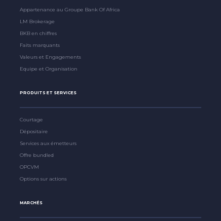
Appartenance au Groupe Bank Of Africa
LM Brokerage
BKB en chiffres
Faits marquants
Valeurs et Engagements
Equipe et Organisation
PRODUITS ET SERVICES
Courtage
Dépositaire
Services aux émetteurs
Offre bundled
OPCVM
Options sur actions
MARCHÉS