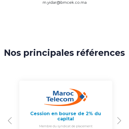
m.yidar@bmcek.co.ma
Nos principales références
Cession en bourse de 2% du
capital
Previous
N
Membre du syndicat de placement