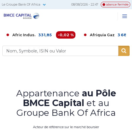
Le Groupe Bank Of Africa
08/08/2026 - 22:47
séance fermée
BMCE
Me
Recherc
Capital
Bourse
331,85
-0,02 %
3 680,00
-0,
ic Indus.
Afriquia Gaz
Appartenance
au Pôle
BMCE Capital
et au
Groupe Bank Of Africa
Acteur de référence sur le marché boursier