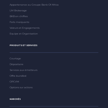
Appartenance au Groupe Bank Of Africa
LM Brokerage
BKB en chiffres
Faits marquants
Valeurs et Engagements
Equipe et Organisation
PRODUITS ET SERVICES
Courtage
Dépositaire
Services aux émetteurs
Offre bundled
OPCVM
Options sur actions
MARCHÉS