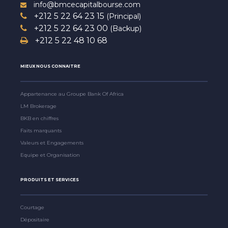
info@bmcecapitalbourse.com
+212 5 22 64 23 15
(Principal)
+212 5 22 64 23 00
(Backup)
+212 5 22 48 10 68
MIEUX NOUS CONNAITRE
Appartenance au Groupe Bank Of Africa
LM Brokerage
BKB en chiffres
Faits marquants
Valeurs et Engagements
Equipe et Organisation
PRODUITS ET SERVICES
Courtage
Dépositaire