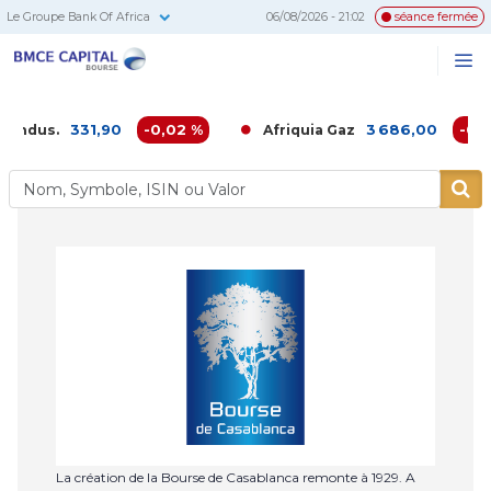
Le Groupe Bank Of Africa
06/08/2026 - 21:02
séance fermée
BMCE
Me
Recherc
Capital
Bourse
331,90
-0,02 %
3 686,00
-0,38
Indus.
Afriquia Gaz
La création de la Bourse de Casablanca remonte à 1929. A