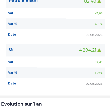
Pétrole BRENT
82,49
Var
+3,66
Var %
+4,61%
Date
06.08.2026
Or
4 294,21
Var
+53,78
Var %
+1,27%
Date
07.08.2026
Evolution sur 1 an