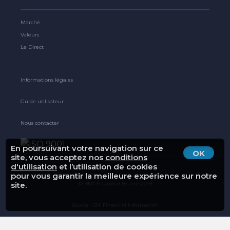
Marché
Valeurs
Le Direct
Informations légales
Guide utilisateur
Nous contacter
En poursuivant votre navigation sur ce
OK
site, vous acceptez nos
conditions
d'utilisation
et l’utilisation de cookies
pour vous garantir la meilleure expérience sur notre
© BMCE Capital Bourse 2019
site.
Source : SIX Financial Information