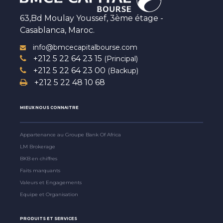
63,Bd Moulay Youssef, 3ème étage -
Casablanca, Maroc.
info@bmcecapitalbourse.com
+212 5 22 64 23 15
(Principal)
+212 5 22 64 23 00
(Backup)
+212 5 22 48 10 68
MIEUX NOUS CONNAITRE
Appartenance au Groupe Bank Of Africa
LM Brokerage
BKB en chiffres
Faits marquants
Valeurs et Engagements
Equipe et Organisation
PRODUITS ET SERVICES