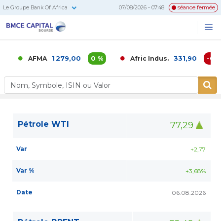
Le Groupe Bank Of Africa
07/08/2026 - 07:48
séance fermée
BMCE
Me
Recherc
Capital
Bourse
1 279,00
0 %
331,90
-0,02
AFMA
Afric Indus.
Pétrole WTI
77,29
Var
+2,77
Var %
+3,68%
Date
06.08.2026