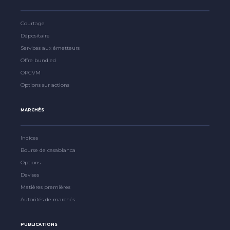
Courtage
Dépositaire
Services aux émetteurs
Offre bundled
OPCVM
Options sur actions
MARCHÉS
Indices
Bourse de casablanca
Options
Devises
Matières premières
Autorités de marchés
PUBLICATIONS